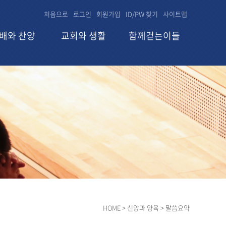
처음으로
로그인
회원가입
ID/PW 찾기
사이트맵
배와 찬양
교회와 생활
함께걷는이들
HOME
> 신앙과 양육 > 말씀요약