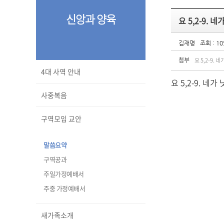
신앙과 양육
요 5,2-9. 
김재명
조회 : 10
첨부
요 5,2-9. 
4대 사역 안내
요 5,2-9. 네가
사중복음
구역모임 교안
말씀요약
구역공과
주일가정예배서
주중 가정예배서
새가족소개