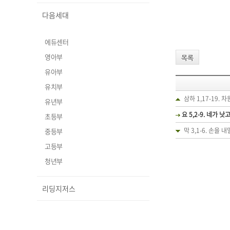
다음세대
에듀센터
영아부
목록
유아부
유치부
삼하 1,17-19. 차
유년부
요 5,2-9. 네가 낫
초등부
막 3,1-6. 손을 내
중등부
고등부
청년부
리딩지저스