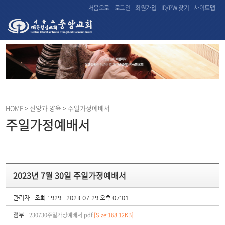
처음으로
로그인
회원가입
ID/PW 찾기
사이트맵
HOME
> 신앙과 양육 > 주일가정예배서
주일가정예배서
2023년 7월 30일 주일가정예배서
관리자
조회 : 929
2023.07.29 오후 07:01
첨부
230730주일가정예배서.pdf
[Size:168.12KB]