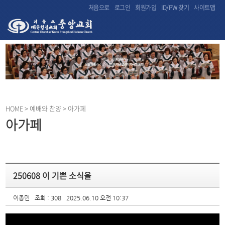
처음으로
로그인
회원가입
ID/PW 찾기
사이트맵
HOME
> 예배와 찬양 > 아가페
아가페
250608 이 기쁜 소식을
이종민
조회 : 308
2025.06.10 오전 10:37