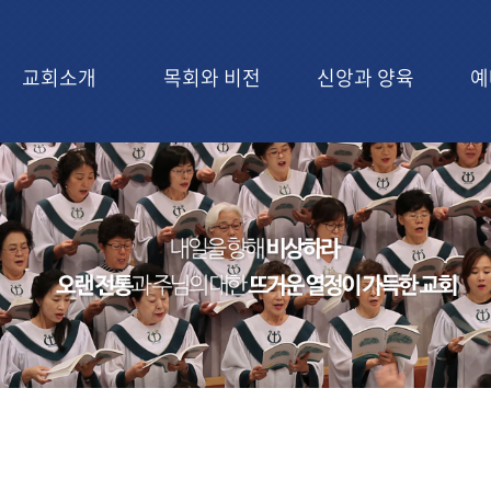
교회소개
목회와 비전
신앙과 양육
예