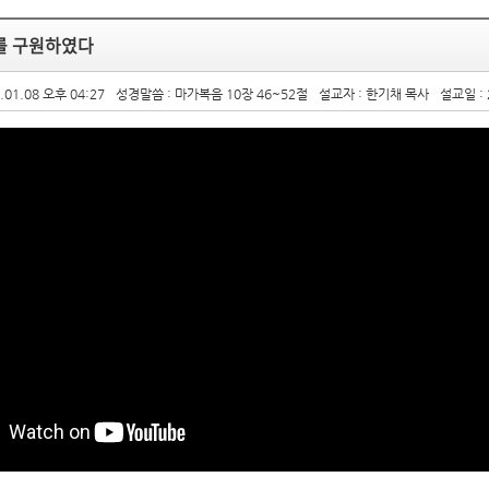
를 구원하였다
.01.08 오후 04:27
성경말씀 : 마가복음 10장 46~52절
설교자 : 한기채 목사
설교일 : 