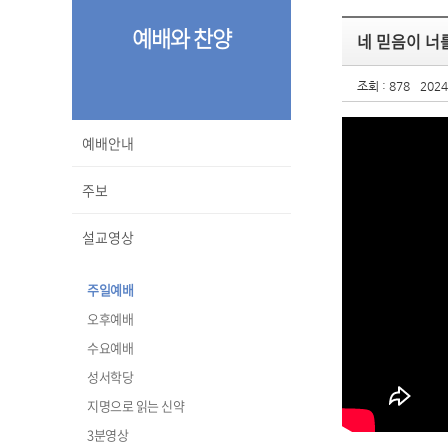
예배와 찬양
네 믿음이 너
조회 : 878
2024
예배안내
주보
설교영상
주일예배
오후예배
수요예배
성서학당
지명으로 읽는 신약
3분영상