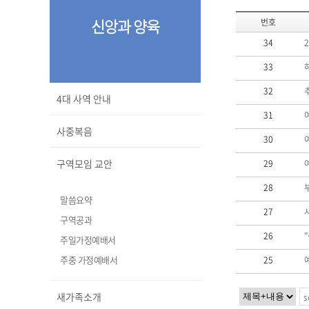
신앙과 양육
번호
34
33
32
4대 사역 안내
31
사중복음
30
구역모임 교안
29
28
말씀요약
27
구역공과
26
주일가정예배서
주중 가정예배서
25
새가족소개