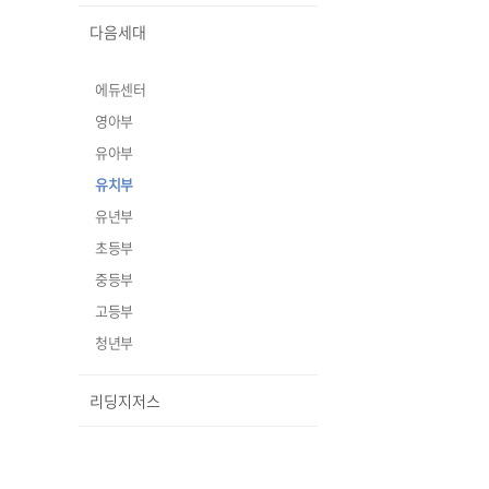
다음세대
에듀센터
영아부
유아부
유치부
유년부
초등부
중등부
고등부
청년부
리딩지저스