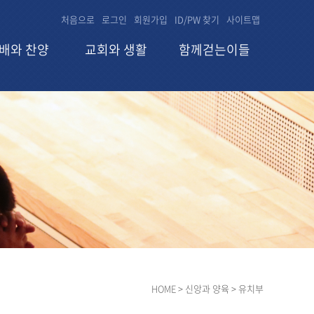
처음으로
로그인
회원가입
ID/PW 찾기
사이트맵
배와 찬양
교회와 생활
함께걷는이들
HOME
> 신앙과 양육 > 유치부