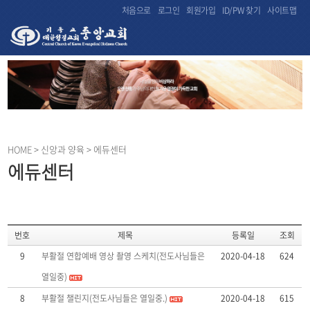
처음으로
로그인
회원가입
ID/PW 찾기
사이트맵
HOME
> 신앙과 양육 > 에듀센터
에듀센터
번호
제목
등록일
조회
9
부활절 연합예배 영상 촬영 스케치(전도사님들은
2020-04-18
624
열일중)
8
부활절 챌린지(전도사님들은 열일중.)
2020-04-18
615