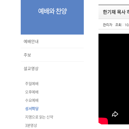
예배와 찬양
한기채 목사 
관리자
조회 : 10
예배안내
주보
설교영상
주일예배
오후예배
수요예배
성서학당
지명으로 읽는 신약
3분영상