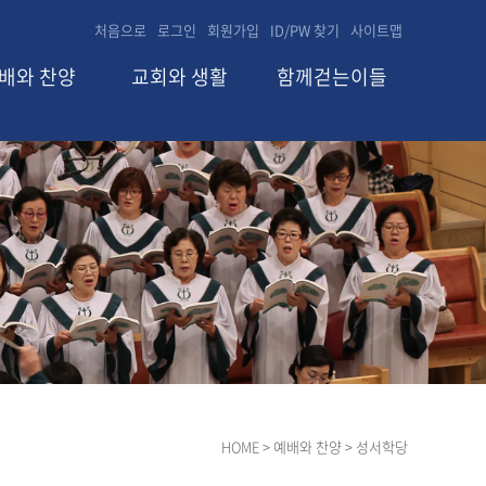
처음으로
로그인
회원가입
ID/PW 찾기
사이트맵
배와 찬양
교회와 생활
함께걷는이들
HOME
> 예배와 찬양 > 성서학당